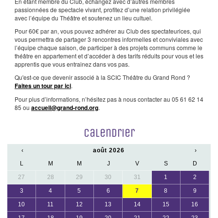
En étant membre du Club, échangez avec d’autres membres
passionnées de spectacle vivant, profitez d’une relation privilégiée
avec l’équipe du Théâtre et soutenez un lieu cultuel.
Pour 60€ par an, vous pouvez adhérer au Club des spectateurices, qui
vous permettra de partager 3 rencontres informelles et conviviales avec
l’équipe chaque saison, de participer à des projets communs comme le
théâtre en appartement et d’accéder à des tarifs réduits pour vous et les
apprentis que vous entrainez dans vos pas.
Qu'est-ce que devenir associé à la SCIC Théâtre du Grand Rond ?
Faites un tour par ici
.
Pour plus d’informations, n’hésitez pas à nous contacter au 05 61 62 14
85 ou
accueil@grand-rond.org
.
Calendrier
‹
août 2026
›
L
M
M
J
V
S
D
27
28
29
30
31
1
2
3
4
5
6
7
8
9
10
11
12
13
14
15
16