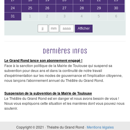
17
18
19
20
21
22
23
24
25
26
27
28
29
30
31
1
2
3
4
5
6
Afficher
Dernières infos
Le Grand Rond lance son abonnement engagé !
Face à la sanction politique de la Mairie de Toulouse qui suspend sa
subvention pour deux ans et dans la continuité de notre travail
d'expérimentation sur les modes de gouvernance et l'implication citoyenne,
nous lançons l'abonnement annuel du Théâtre du Grand Rond.
Suspension de la subvention de la Mairie de Toulouse
Le Théâtre du Grand Rond est en danger et nous avons besoin de vous !
Nous vous expliquons cette situation et les manières dont vous pouvez nous
soutenir.
Copyright © 2021 · Théatre du Grand Rond ·
Mentions légales