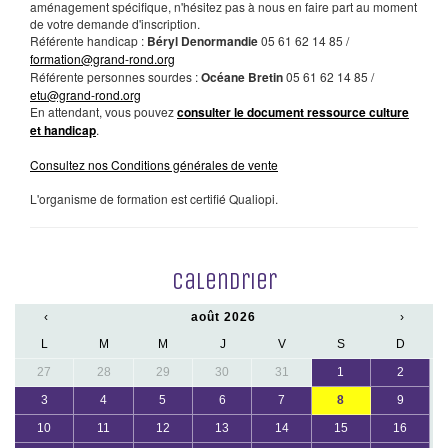
aménagement spécifique, n'hésitez pas à nous en faire part au moment
de votre demande d'inscription.
Référente handicap :
Béryl Denormandie
05 61 62 14 85 /
formation@grand-rond.org
Référente personnes sourdes :
Océane Bretin
05 61 62 14 85 /
etu@grand-rond.org
En attendant, vous pouvez
consulter le document ressource culture
et handicap
.
Consultez nos Conditions générales de vente
L'organisme de formation est certifié Qualiopi.
Calendrier
‹
août 2026
›
L
M
M
J
V
S
D
27
28
29
30
31
1
2
3
4
5
6
7
8
9
10
11
12
13
14
15
16