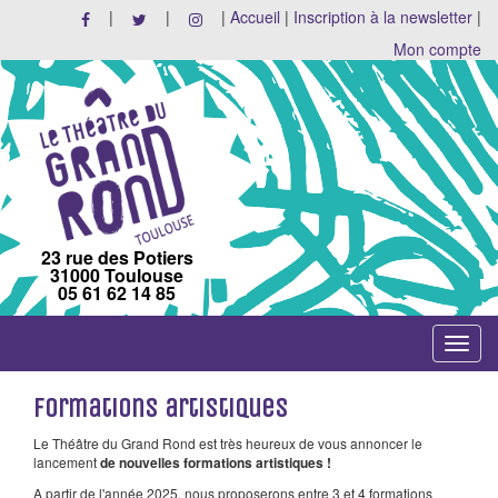
|
|
|
Accueil
|
Inscription à la newsletter
|
Mon compte
23 rue des Potiers
31000 Toulouse
05 61 62 14 85
Toggle
navigat
Formations artistiques
Le Théâtre du Grand Rond est très heureux de vous annoncer le
lancement
de nouvelles formations artistiques !
A partir de l'année 2025, nous proposerons entre 3 et 4 formations