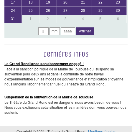
17
18
19
20
21
22
23
24
25
26
27
28
29
30
31
1
2
3
4
5
6
Afficher
Dernières infos
Le Grand Rond lance son abonnement engagé !
Face à la sanction politique de la Mairie de Toulouse qui suspend sa
subvention pour deux ans et dans la continuité de notre travail
d'expérimentation sur les modes de gouvernance et l'implication citoyenne,
nous lançons l'abonnement annuel du Théâtre du Grand Rond.
Suspension de la subvention de la Mairie de Toulouse
Le Théâtre du Grand Rond est en danger et nous avons besoin de vous !
Nous vous expliquons cette situation et les manières dont vous pouvez nous
soutenir.
Copyright © 2021 · Théatre du Grand Rond ·
Mentions légales