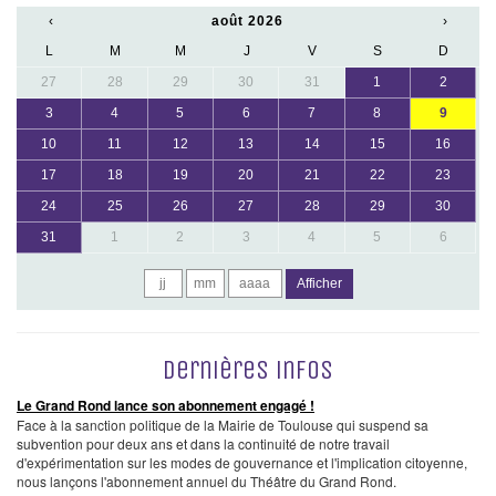
‹
août 2026
›
L
M
M
J
V
S
D
27
28
29
30
31
1
2
3
4
5
6
7
8
9
10
11
12
13
14
15
16
17
18
19
20
21
22
23
24
25
26
27
28
29
30
31
1
2
3
4
5
6
Afficher
Dernières infos
Le Grand Rond lance son abonnement engagé !
Face à la sanction politique de la Mairie de Toulouse qui suspend sa
subvention pour deux ans et dans la continuité de notre travail
d'expérimentation sur les modes de gouvernance et l'implication citoyenne,
nous lançons l'abonnement annuel du Théâtre du Grand Rond.