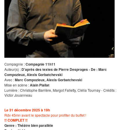
Compagnie :
Compagnie 11h11
Auteur(s) :
D'après des textes de Pierre Desproges - De : Marc
Compozieux, Alexis Gorbatchevski
Avec :
Marc Compozieux, Alexis Gorbatchevski
Mise en scène :
Alain Piallat
Lumière : Christophe Barrière, Margot Falletty, Clélia Tournay - Crédits :
Victor Jouanneau
Le 31 décembre 2025 à 19h
Rdv 45mn avant le spectacle pour profiter du buffet !
!! COMPLET !!
Genre : Théâtre bien parallèle